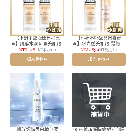
【小姐不熙娣節目推薦
【小姐不熙娣節目推薦
🔥】肌能水潤防曬美顏霜 2
🔥】水光感美顏霜+緊緻童
入【水光感美顏霜】
顏精華
NT$2,980
NT$5,200
NT$2,899
NT$5,580
加入購物車
加入購物車
肌光煥顏美白精華液
100%玻尿酸瞬效發光面膜