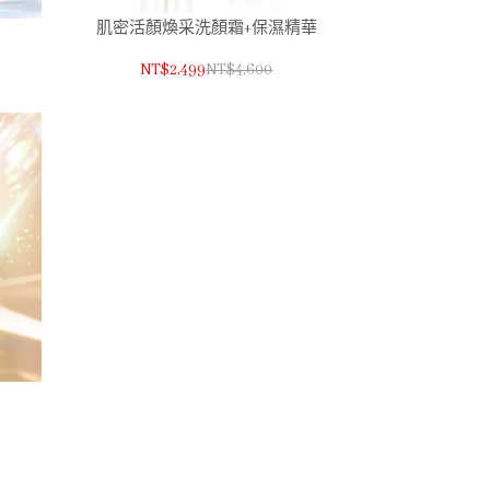
肌密活顏煥采洗顏霜+保濕精華
NT$2,499
NT$4,600