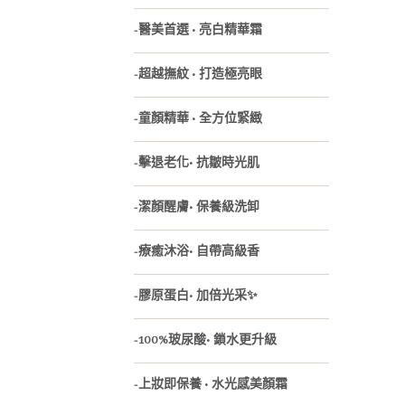
-醫美首選 • 亮白精華霜
-超越撫紋 • 打造極亮眼
-童顏精華 • 全方位緊緻
-擊退老化• 抗皺時光肌
-潔顏醒膚• 保養級洗卸
-療癒沐浴• 自帶高級香
-膠原蛋白• 加倍光采✨
-100%玻尿酸• 鎖水更升級
-上妝即保養 • 水光感美顏霜