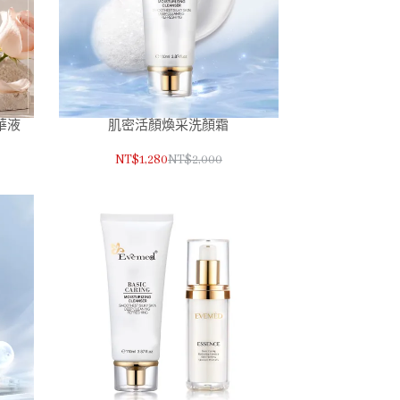
華液
肌密活顏煥采洗顏霜
NT$1,280
NT$2,000