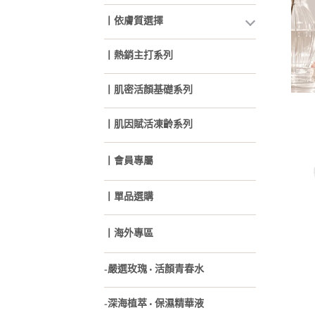
丨依膚質選擇
丨熱銷主打系列
丨肌密活顏基礎系列
丨肌因賦活凍齡系列
丨會員專屬
丨單品選購
丨海外專區
-嚴選玫瑰 • 活顏青春水
-深海植萃 • 保濕精華液