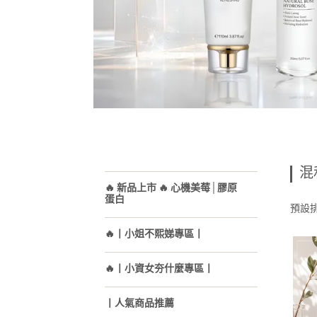
混
🔥 新品上市 🔥 心機美莓│膠原
蛋白
預設
🔥丨小姐不熙娣專區丨
🔥丨小資女夯什麼專區丨
丨人氣商品推薦