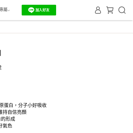
專屬⌵
白
號
魚膠原蛋白，分子小好吸收
維持自信亮顏
白的形成
好氣色