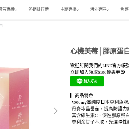
膚質保養⌵
熱銷排行榜
主題專欄⌵
海外專區⌵
會員
白
心機美莓│膠原蛋
歡迎訂閱我們的LINE官方帳
立即加入領取$100優惠券🎁
▎商品特色
˙5000mg高純度日本專利
˙丹麥冰晶番茄，提高防護力
˙富含維生素C，促進膠原蛋
˙專利余甘子萃取，光澤彈性