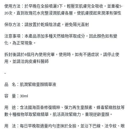
使用方法：於早晚在全臉噴灑
下，輕壓至肌膚完全吸收，並重複
3
5-
次，直到玫瑰花水完整浸潤肌膚各層，使肌膚摸起來潤澤有彈性
20
保存方法：請放置於乾燥陰涼處，避免陽光直射
注意事項：本產品添加多種天然植物萃取成分，因此顏色如有變
化，為正常現象。
拆封後請於
個月內使用完畢，使用時，如有不適症狀，請停止使
6
用，並請洽詢皮膚科醫師
-
品
名：肌潤緊緻童顏精華液
容
量：
30ml
用
途：含法國海茴香修復精粹、彈力再生童顏素，蜂毒緊緻胜肽等
數十種植物萃取緊緻精華，肌活高效緊緻力，重現逆齡童顏。
用
法：每日早晚取適量均勻塗抹於全臉，並沿下巴線、法令紋、眼