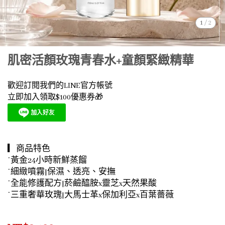
1
/
2
肌密活顏玫瑰青春水+童顏緊緻精華
歡迎訂閱我們的LINE官方帳號
立即加入領取$100優惠券🎁
▎商品特色
˙黃金24小時新鮮蒸餾
˙細緻噴霧|保濕、透亮、安撫
˙全能修護配方|菸鹼醯胺x靈芝x天然果酸
˙三重奢華玫瑰|大馬士革x保加利亞x百葉薔薇